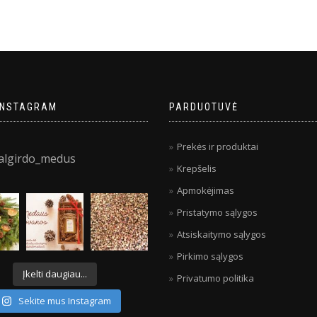
INSTAGRAM
PARDUOTUVĖ
Prekės ir produktai
algirdo_medus
Krepšelis
Apmokėjimas
Pristatymo sąlygos
Atsiskaitymo sąlygos
Pirkimo sąlygos
Įkelti daugiau...
Privatumo politika
Sekite mus Instagram