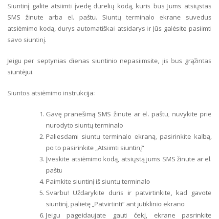
Siuntinį galite atsiimti įvedę durelių kodą, kuris bus Jums atsiųstas
SMS žinute arba el. paštu. Siuntų terminalo ekrane suvedus
atsiėmimo kodą, durys automatiškai atsidarys ir Jūs galėsite pasiimti
savo siuntinį.
Jeigu per septynias dienas siuntinio nepasiimsite, jis bus grąžintas
siuntėjui.
Siuntos atsiėmimo instrukcija:
Gavę pranešimą SMS žinute ar el. paštu, nuvykite prie
nurodyto siuntų terminalo
Paliesdami siuntų terminalo ekraną, pasirinkite kalbą,
po to pasirinkite „Atsiimti siuntinį“
Įveskite atsiėmimo kodą, atsiųstą jums SMS žinute ar el.
paštu
Paimkite siuntinį iš siuntų terminalo
Svarbu! Uždarykite duris ir patvirtinkite, kad gavote
siuntinį, palietę „Patvirtinti“ ant jutiklinio ekrano
Jeigu pageidaujate gauti čekį, ekrane pasrinkite