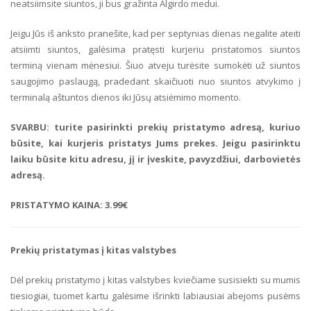
neatsiimsite siuntos, ji bus gražinta Algirdo medui.
Jeigu Jūs iš anksto pranešite, kad per septynias dienas negalite ateiti
atsiimti siuntos, galėsima pratęsti kurjeriu pristatomos siuntos
terminą vienam mėnesiui. Šiuo atveju turėsite sumokėti už siuntos
saugojimo paslaugą, pradedant skaičiuoti nuo siuntos atvykimo į
terminalą aštuntos dienos iki Jūsų atsiėmimo momento.
SVARBU: turite pasirinkti prekių pristatymo adresą, kuriuo
būsite, kai kurjeris pristatys Jums prekes. Jeigu pasirinktu
laiku būsite kitu adresu, jį ir įveskite, pavyzdžiui, darbovietės
adresą.
PRISTATYMO KAINA: 3.99
€
Prekių pristatymas į kitas valstybes
Dėl prekių pristatymo į kitas valstybes kviečiame susisiekti su mumis
tiesiogiai, tuomet kartu galėsime išrinkti labiausiai abejoms pusėms