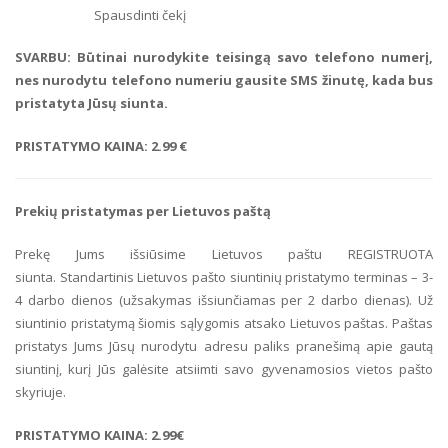
Spausdinti čekį
SVARBU: Būtinai nurodykite teisingą savo telefono numerį,
nes nurodytu telefono numeriu gausite SMS žinutę, kada bus
pristatyta Jūsų siunta.
PRISTATYMO KAINA: 2.99
€
Prekių pristatymas per Lietuvos paštą
Prekę Jums išsiūsime Lietuvos paštu REGISTRUOTA
siunta. Standartinis Lietuvos pašto siuntinių pristatymo terminas – 3-
4 darbo dienos (užsakymas išsiunčiamas per 2 darbo dienas). Už
siuntinio pristatymą šiomis sąlygomis atsako Lietuvos paštas. Paštas
pristatys Jums Jūsų nurodytu adresu paliks pranešimą apie gautą
siuntinį, kurį Jūs galėsite atsiimti savo gyvenamosios vietos pašto
skyriuje.
PRISTATYMO KAINA: 2.99
€