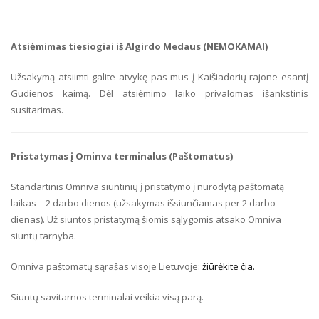
Atsiėmimas tiesiogiai iš Algirdo Medaus (NEMOKAMAI)
Užsakymą atsiimti galite atvykę pas mus į Kaišiadorių rajone esantį
Gudienos kaimą. Dėl atsiėmimo laiko privalomas išankstinis
susitarimas.
Pristatymas į Ominva terminalus (Paštomatus)
Standartinis Omniva siuntinių į pristatymo į nurodytą paštomatą
laikas – 2 darbo dienos (užsakymas išsiunčiamas per 2 darbo
dienas). Už siuntos pristatymą šiomis sąlygomis atsako Omniva
siuntų tarnyba.
Omniva paštomatų sąrašas visoje Lietuvoje:
žiūrėkite čia.
Siuntų savitarnos terminalai veikia visą parą.