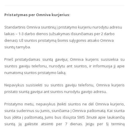
Pristatymas per Omniva kurjerius:
Standartinis Omniva siuntinių į pristatymo kurjeriu nurodytu adresu
laikas – 1-3 darbo dienos (užsakymas išsiunčiamas per 2 darbo
dienas). Už siuntos pristatymą šiomis sąlygomis atsako Omniva
siuntų tarnyba.
Prieš pristatydamas siuntą gavėjui, Omniva kurjeris susisiekia su
siuntos gavėju telefonu, nurodytu ant siuntos, ir informuoja jį apie
numatomą siuntos pristatymo laiką.
Nepavykus susisiekti su siuntos gavėju telefonu, Omniva kurjeris
pristato siuntą gavėjui ant siuntos nurodytu gavėjo adresu.
Pristatymo metu, nepavykus įteikti siuntos ne dėl Omniva kurjerio,
siunta suderinus su Jumis, siunčiama į Omniva paštomatą. Kai siunta
bus įdėta į paštomatą, Jums bus išsiųsta SMS žinutė apie laukiančią
siuntą. Ją galėsite atsiimti per 7 dienas. Jeigu per šį terminą