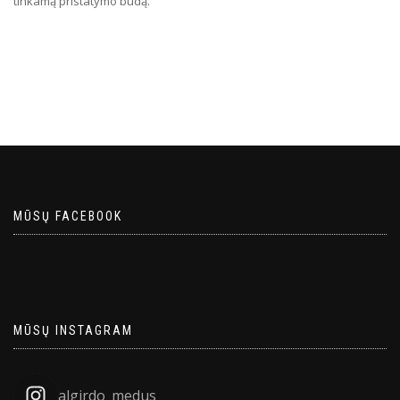
tinkamą pristatymo būdą.
MŪSŲ FACEBOOK
MŪSŲ INSTAGRAM
algirdo_medus