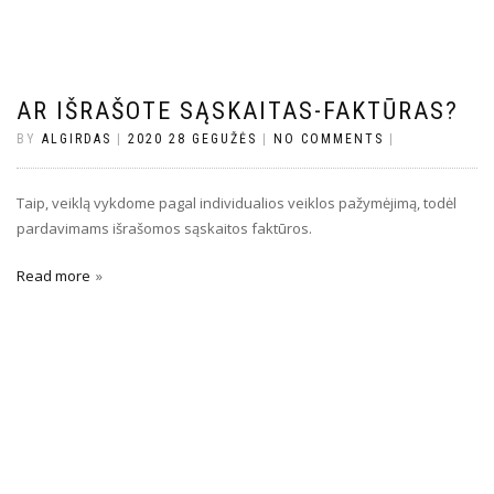
AR IŠRAŠOTE SĄSKAITAS-FAKTŪRAS?
BY
ALGIRDAS
|
2020 28 GEGUŽĖS
|
NO COMMENTS
|
Taip, veiklą vykdome pagal individualios veiklos pažymėjimą, todėl
pardavimams išrašomos sąskaitos faktūros.
Read more