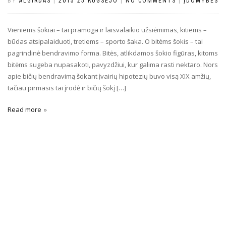
BY
ALGIRDAS
|
2015 25 RUGSĖJO
|
NO COMMENTS
|
ĮDOMYBĖS
Vieniems šokiai – tai pramoga ir laisvalaikio užsiėmimas, kitiems –
būdas atsipalaiduoti, tretiems – sporto šaka. O bitėms šokis – tai
pagrindinė bendravimo forma. Bitės, atlikdamos šokio figūras, kitoms
bitėms sugeba nupasakoti, pavyzdžiui, kur galima rasti nektaro. Nors
apie bičių bendravimą šokant įvairių hipotezių buvo visą XIX amžių,
tačiau pirmasis tai įrodė ir bičių šokį […]
Read more