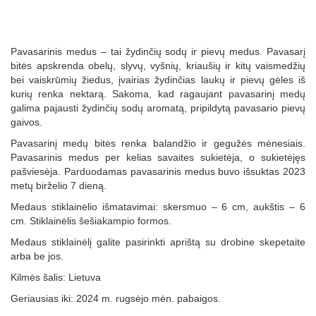
Pavasarinis medus – tai žydinčių sodų ir pievų medus. Pavasarį
bitės apskrenda obelų, slyvų, vyšnių, kriaušių ir kitų vaismedžių
bei vaiskrūmių žiedus, įvairias žydinčias laukų ir pievų gėles iš
kurių renka nektarą. Sakoma, kad ragaujant pavasarinį medų
galima pajausti žydinčių sodų aromatą, pripildytą pavasario pievų
gaivos.
Pavasarinį medų bitės renka balandžio ir gegužės mėnesiais.
Pavasarinis medus per kelias savaites sukietėja, o sukietėjęs
pašviesėja. Parduodamas pavasarinis medus buvo išsuktas 2023
metų birželio 7 dieną.
Medaus stiklainėlio išmatavimai: skersmuo – 6 cm, aukštis – 6
cm. Stiklainėlis šešiakampio formos.
Medaus stiklainėlį galite pasirinkti aprištą su drobine skepetaite
arba be jos.
Kilmės šalis: Lietuva
Geriausias iki: 2024 m. rugsėjo mėn. pabaigos.