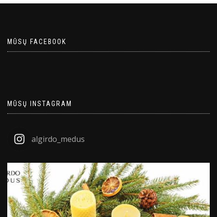
MŪSŲ FACEBOOK
MŪSŲ INSTAGRAM
algirdo_medus