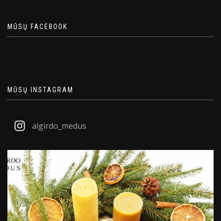
MŪSŲ FACEBOOK
MŪSŲ INSTAGRAM
algirdo_medus