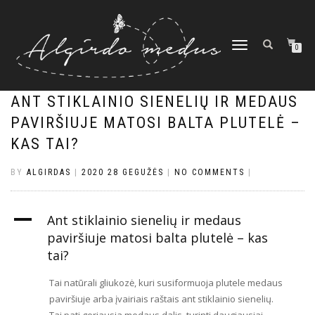
TOGGLE
0
NAVIGATION
ANT STIKLAINIO SIENELIŲ IR MEDAUS
PAVIRŠIUJE MATOSI BALTA PLUTELĖ –
KAS TAI?
BY
ALGIRDAS
|
2020 28 GEGUŽĖS
|
NO COMMENTS
|
A
Ant stiklainio sienelių ir medaus
paviršiuje matosi balta plutelė – kas
tai?
Tai natūrali gliukozė, kuri susiformuoja plutele medaus
paviršiuje arba įvairiais raštais ant stiklainio sienelių.