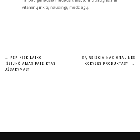
Tai pati geriausia medaus dalis, turinti daugiausiai
vitaminų ir kitų naudingų medžiagų.
Navigacija
←
PER KIEK LAIKO
KĄ REIŠKIA NACIONALINĖS
IŠSIUNČIAMAS PATEIKTAS
KOKYBĖS PRODUKTAS?
→
tarp
UŽSAKYMAS?
įrašų