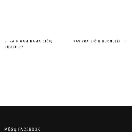
Navigacija
←
KAIP GAMINAMA BIČIŲ
KAS YRA BIČIŲ DUONELĖ?
→
DUONELĖ?
tarp
įrašų
MŪSŲ FACEBOOK