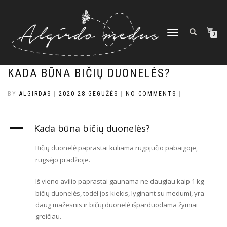
TOGGLE
0
NAVIGATION
KADA BŪNA BIČIŲ DUONELĖS?
BY
ALGIRDAS
|
2020 28 GEGUŽĖS
|
NO COMMENTS
|
A
Kada būna bičių duonelės?
Bičių duonelė paprastai kuliama rugpjūčio pabaigoje,
rugsėjo pradžioje.
Iš vieno avilio paprastai gaunama ne daugiau kaip 1 kg
bičių duonelės, todėl jos kiekis, lyginant su medumi, yra
daug mažesnis ir bičių duonelė išparduodama žymiai
greičiau.