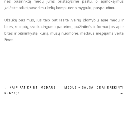
nes pasirinktą medų jums pristatysime paštu, o apmokėjimus
galėsite atlikti pavedimu kelių kompiuterio mygtukų paspaudimu.
Užsukę pas mus, jūs taip pat rasite įvairių įdomybių apie medų ir
bites, receptų, sveikatingumo patarimų, pažintinės informacijos apie
bites ir bitininkystę, kurią, mūsų nuomone, medaus mėgėjams verta
žinoti.
Navigacija
←
KAIP PATIKRINTI MEDAUS
MEDUS – SAUSAI ODAI DRĖKINTI
KOKYBĘ?
→
tarp
įrašų