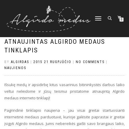
TOGGLE
0
NAVIGATION
ATNAUJINTAS ALGIRDO MEDAUS
TINKLAPIS
BY
ALGIRDAS
|
2015 21 RUGPJŪČIO
|
NO COMMENTS
|
NAUJIENOS
Išsukę medų ir apsidirbę kitus vasarinius bitininkystės darbus laiko
veltui neleidome ir jūsų teismui pristatome atnaujintą Algirdo
medaus interneto tinklapį!
Pagrindinė tinklapio naujiena – jau visai greitai startuosianti
internetinė medaus parduotuvė, kurioje galėsite paprastai ir greitai
įsigyti Algirdo medaus. Jums nebereikės gaišti savo brangaus laiko,