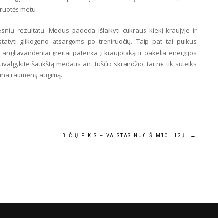
niruotės metu.
snių rezultatų. Medus padeda išlaikyti cukraus kiekį kraujyje ir
sistatyti glikogeno atsargoms po treniruočių. Taip pat tai puikus
 angliavandeniai greitai patenka į kraujotaką ir pakelia energijos
 suvalgykite šaukštą medaus ant tuščio skrandžio, tai ne tik suteiks
katina raumenų augimą.
BIČIŲ PIKIS – VAISTAS NUO ŠIMTO LIGŲ
→