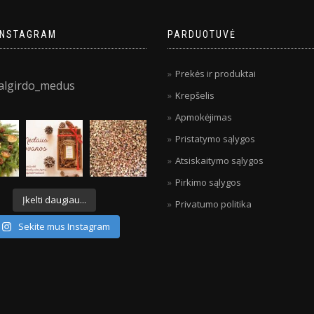
INSTAGRAM
PARDUOTUVĖ
Prekės ir produktai
algirdo_medus
Krepšelis
Apmokėjimas
Pristatymo sąlygos
Atsiskaitymo sąlygos
Pirkimo sąlygos
Įkelti daugiau...
Privatumo politika
Sekite mus Instagram