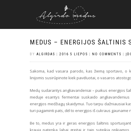
MEDUS – ENERGIJOS ŠALTINIS
BY
ALGIRDAS
|
2016 5 LIEPOS
|
NO COMMENTS
|
ĮD
Sakoma, kad vasara parodo, kas žiemą sportavo, o kas
linijomis susirūpinote kiek pavėluotai, o vasaros atosto
Medų sudarantys angliavandeniai – puikus energijos šalti
meduje esantys fermentai suskaido angliavandenius ik
energijos medžiagų skaidymui. Tuo tarpu dažniausiai k
turi pagaminti pats, dėl to energijos iš cukraus gauname ne
Be to, medus yra ir geras energijos šaltinis sportuojanti
kraują patenka labai greitai ir taip suteikia reikiamos