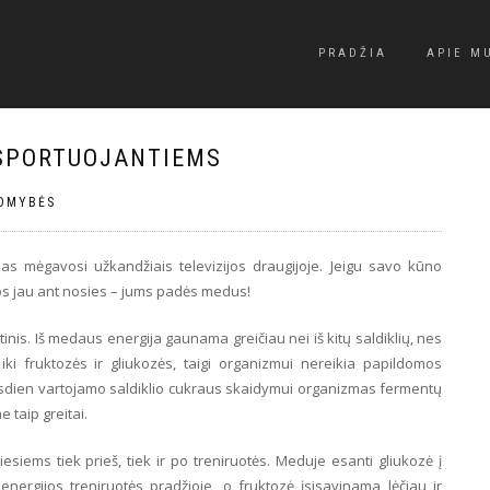
PRADŽIA
APIE M
 SPORTUOJANTIEMS
OMYBĖS
 mėgavosi užkandžiais televizijos draugijoje. Jeigu savo kūno
gos jau ant nosies – jums padės medus!
nis. Iš medaus energija gaunama greičiau nei iš kitų saldiklių, nes
i fruktozės ir gliukozės, taigi organizmui nereikia papildomos
asdien vartojamo saldiklio cukraus skaidymui organizmas fermentų
 taip greitai.
esiems tiek prieš, tiek ir po treniruotės. Meduje esanti gliukozė į
 energijos treniruotės pradžioje, o fruktozė įsisavinama lėčiau ir