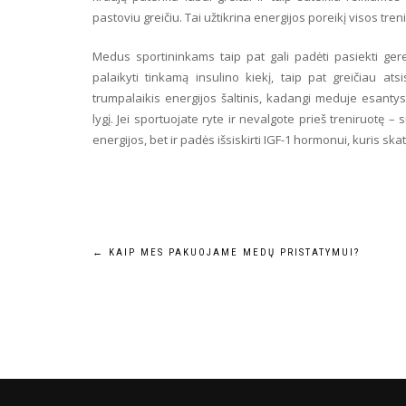
pastoviu greičiu. Tai užtikrina energijos poreikį visos tre
Medus sportininkams taip pat gali padėti pasiekti gere
palaikyti tinkamą insulino kiekį, taip pat greičiau at
trumpalaikis energijos šaltinis, kadangi meduje esantys
lygį. Jei sportuojate ryte ir nevalgote prieš treniruotę –
energijos, bet ir padės išsiskirti IGF-1 hormonui, kuris s
Navigacija
←
KAIP MES PAKUOJAME MEDŲ PRISTATYMUI?
tarp
įrašų