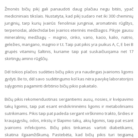
Žmonės bičių pikį gali panaudoti daug plačiau negu bitės, ypač
medicininiais tikslais. Nustatyta, kad pikį sudaro net iki 300 cheminių
junginių, tarp kurių įvairūs fenoliniai junginiai, aromatinės rūgštys,
terpenoidai, aldechidai bei įvairios eterinės medžiagos. Pikyje gausu
mineralinių medžiagų – magnio, cinko, vario, kacio, kalio, natrio,
geležies, mangano, magnio ir t.t. Taip pat pikis yra puikus A, C, E bei B
grupės vitaminų šaltinis, kuriame taip pat suskaičiuojama net 17
skirtingų amino rūgščių.
Dėl tokios plačios sudėties bičių pikis yra naudingas įvairioms ligoms
gydyti. Be to, dėl savo sudėtingumo kol kas nėra pavykę laboratorijos
sąlygomis pagaminti dirbtinio bičių pikio pakaitalo.
Bičių pikis rekomenduotinas sergantiems ausų, nosies, ir kvėpavimo
takų ligomis, taip pat esant endokrininėms ligoms ir metaboliniams
sutrikimams. Pikis taip pat padeda sergant virškinimo trakto, širdies ir
kraujagyslių, odos, inkstų ir šlapimo takų, akių ligomis, taip pat esant
įvairioms infekcijoms. Bičių pikis tinkamas vartoti diabetikams,
skatina ilgaamžiškumą. Pastebėta, kad bičių pikis turi teigiamą