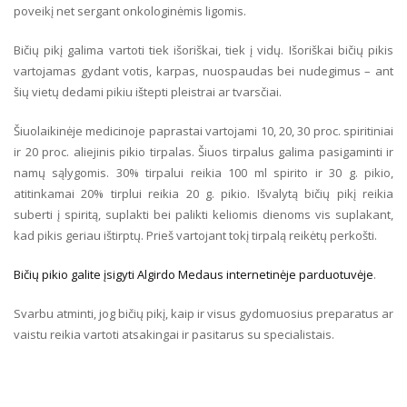
poveikį net sergant onkologinėmis ligomis.
Bičių pikį galima vartoti tiek išoriškai, tiek į vidų. Išoriškai bičių pikis
vartojamas gydant votis, karpas, nuospaudas bei nudegimus – ant
šių vietų dedami pikiu ištepti pleistrai ar tvarsčiai.
Šiuolaikinėje medicinoje paprastai vartojami 10, 20, 30 proc. spiritiniai
ir 20 proc. aliejinis pikio tirpalas. Šiuos tirpalus galima pasigaminti ir
namų sąlygomis. 30% tirpalui reikia 100 ml spirito ir 30 g. pikio,
atitinkamai 20% tirplui reikia 20 g. pikio. Išvalytą bičių pikį reikia
suberti į spiritą, suplakti bei palikti keliomis dienoms vis suplakant,
kad pikis geriau ištirptų. Prieš vartojant tokį tirpalą reikėtų perkošti.
Bičių pikio galite įsigyti Algirdo Medaus internetinėje parduotuvėje
.
Svarbu atminti, jog bičių pikį, kaip ir visus gydomuosius preparatus ar
vaistu reikia vartoti atsakingai ir pasitarus su specialistais.