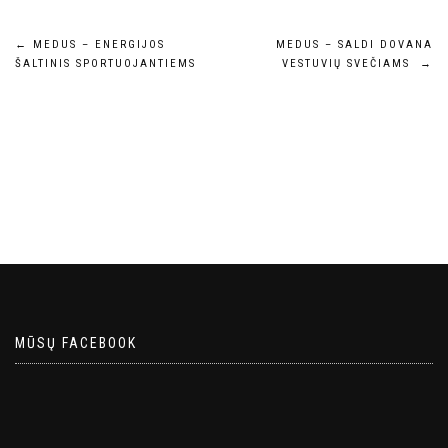
Navigacija
←
MEDUS – ENERGIJOS
MEDUS – SALDI DOVANA
ŠALTINIS SPORTUOJANTIEMS
VESTUVIŲ SVEČIAMS
→
tarp
įrašų
MŪSŲ FACEBOOK