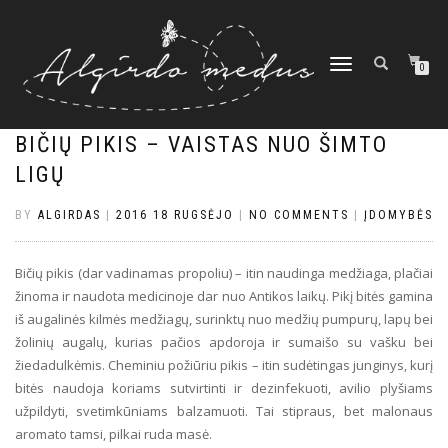
TOGGLE
0
NAVIGATION
BIČIŲ PIKIS – VAISTAS NUO ŠIMTO
LIGŲ
BY
ALGIRDAS
|
2016 18 RUGSĖJO
|
NO COMMENTS
|
ĮDOMYBĖS
Bičių pikis (dar vadinamas propoliu) – itin naudinga medžiaga, plačiai
žinoma ir naudota medicinoje dar nuo Antikos laikų. Pikį bitės gamina
iš augalinės kilmės medžiagų, surinktų nuo medžių pumpurų, lapų bei
žolinių augalų, kurias pačios apdoroja ir sumaišo su vašku bei
žiedadulkėmis. Cheminiu požiūriu pikis – itin sudėtingas junginys, kurį
bitės naudoja koriams sutvirtinti ir dezinfekuoti, avilio plyšiams
užpildyti, svetimkūniams balzamuoti. Tai stipraus, bet malonaus
aromato tamsi, pilkai ruda masė.