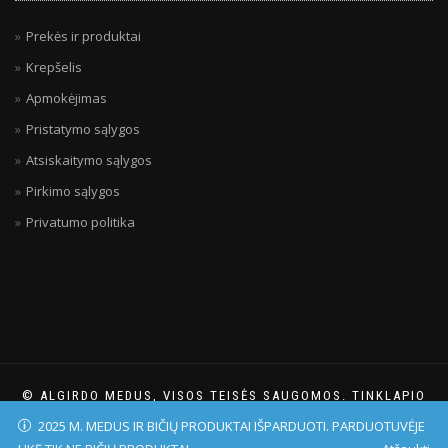
Prekės ir produktai
Krepšelis
Apmokėjimas
Pristatymo sąlygos
Atsiskaitymo sąlygos
Pirkimo sąlygos
Privatumo politika
© ALGIRDO MEDUS, VISOS TEISĖS SAUGOMOS. TINKLAPIO
TURINĮ IR/ARBA NUOTRAUKAS BE SUTIKIMO PLATINTI
2025 M. MEDUS IR BIČIŲ PRODUKTAI IŠPARDUOTI. PARDUOTUVĖJE
DRAUDŽIAMA.