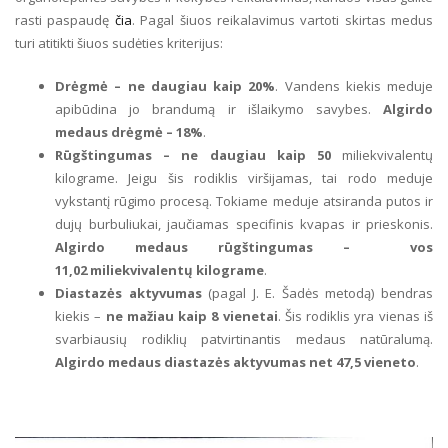
rasti paspaudę
čia
. Pagal šiuos reikalavimus vartoti skirtas medus
turi atitikti šiuos sudėties kriterijus:
Drėgmė – ne daugiau kaip 20%
. Vandens kiekis meduje
apibūdina jo brandumą ir išlaikymo savybes.
Algirdo
medaus drėgmė – 18%
.
Rūgštingumas – ne daugiau kaip 50
miliekvivalentų
kilograme. Jeigu šis rodiklis viršijamas, tai rodo meduje
vykstantį rūgimo procesą. Tokiame meduje atsiranda putos ir
dujų burbuliukai, jaučiamas specifinis kvapas ir prieskonis.
Algirdo medaus rūgštingumas – vos
11,02 miliekvivalentų kilograme
.
Diastazės aktyvumas
(pagal J. E. Šadės metodą) bendras
kiekis –
ne mažiau kaip 8 vienetai
. Šis rodiklis yra vienas iš
svarbiausių rodiklių patvirtinantis medaus natūralumą.
Algirdo medaus diastazės aktyvumas net 47,5 vieneto
.