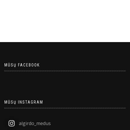
įrašų
MŪSŲ FACEBOOK
MŪSŲ INSTAGRAM
algirdo_medus