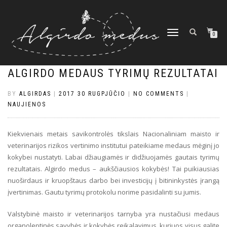
TOGGLE
0
NAVIGATION
ALGIRDO MEDAUS TYRIMŲ REZULTATAI
BY
ALGIRDAS
|
2017 30 RUGPJŪČIO
|
NO COMMENTS
|
NAUJIENOS
Kiekvienais metais savikontrolės tikslais Nacionaliniam maisto ir
veterinarijos rizikos vertinimo institutui pateikiame medaus mėginį jo
kokybei nustatyti. Labai džiaugiamės ir didžiuojamės gautais tyrimų
rezultatais. Algirdo medus – aukščiausios kokybės! Tai puikiausias
nuoširdaus ir kruopštaus darbo bei investicijų į bitininkystės įrangą
įvertinimas. Gautu tyrimų protokolu norime pasidalinti su jumis.
Valstybinė maisto ir veterinarijos tarnyba yra nustačiusi medaus
organoleptinės savybės ir kokybės reikalavimus, kuriuos visus galite